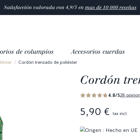
Satisfacción valorada con 4,9/5 en
mas de 10 000 reseñas
orios de columpios
Accesorios cuerdas
iéster
Cordón trenzado de poliéster
Cordón tre
4.8/5
28 opinio
5,90 €
tax incl.