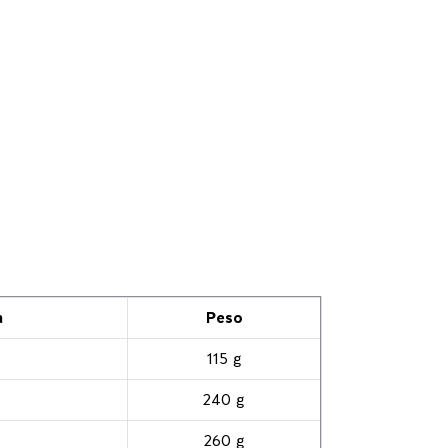
a
Peso
115 g
240 g
260 g