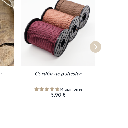
a
Cordón de poliéster
Trenza 
resisten
s
14 opiniones
5,90 €