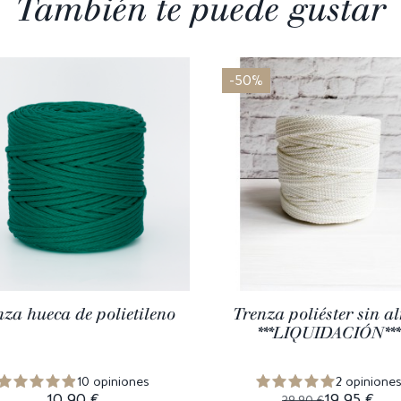
También te puede gustar
-50%
nza hueca de polietileno
Trenza poliéster sin a
***LIQUIDACIÓN***
10 opiniones
2 opinione
10,90 €
19,95 €
39,90 €