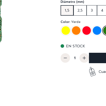
Diámetro (mm)
1,5
2,5
3
4
Color:
Verde
EN STOCK
Cua