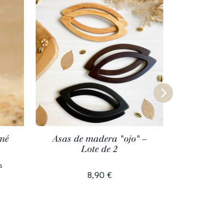
mé
Asas de madera "ojo" –
Mos
Lote de 2
s
8,90 €