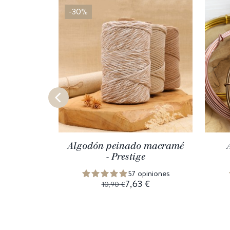
-30%
Algodón peinado macramé
- Prestige
57 opiniones
7,63 €
10,90 €