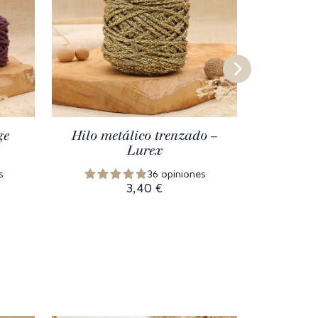
ge
Hilo metálico trenzado –
Hilo si
Lurex
s
36 opiniones
3,40 €