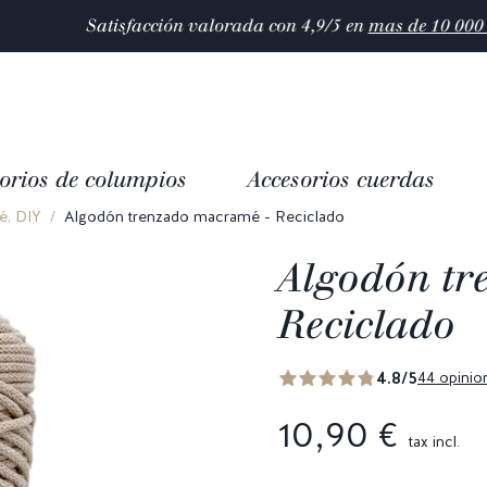
Satisfacción valorada con 4,9/5 en
mas de 10 000 reseñas
orios de columpios
Accesorios cuerdas
, DIY
Algodón trenzado macramé - Reciclado
Algodón tr
Reciclado
4.8/5
44 opinio
10,90 €
tax incl.