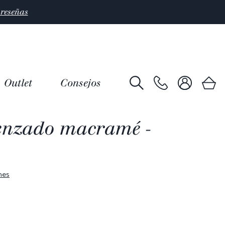
Outlet
Consejos
enzado macramé -
nes