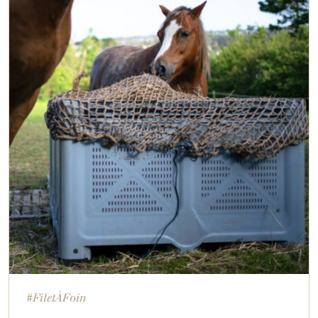
#FiletÀFoin