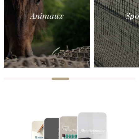
Animaux
Spo