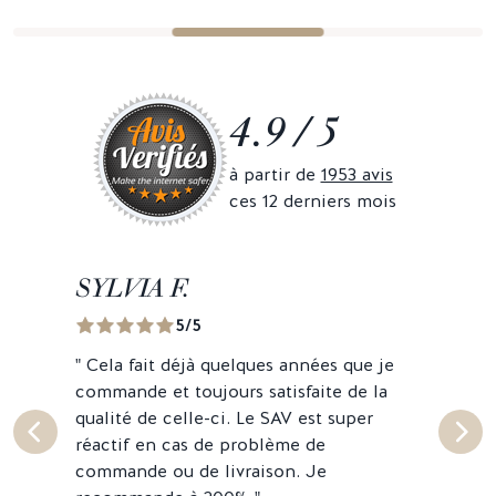
4.9 / 5
à partir de
1953 avis
ces 12 derniers mois
SYLVIA F.
MA
5/5
"
Cela fait déjà quelques années que je
"
Deu
commande et toujours satisfaite de la
télé
qualité de celle-ci. Le SAV est super
vrai
réactif en cas de problème de
Et la
commande ou de livraison. Je
reco