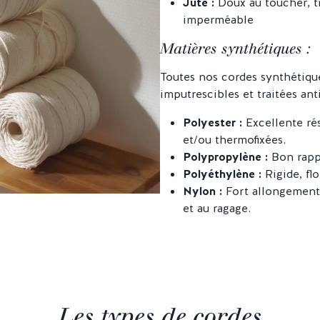
Jute :
Doux au toucher, t
imperméable
Matières synthétiques :
Toutes nos cordes synthétique
imputrescibles et traitées ant
Polyester :
Excellente rés
et/ou thermofixées.
Polypropylène :
Bon rapp
Polyéthylène :
Rigide, fl
Nylon :
Fort allongement
et au ragage.
Les types de cordes