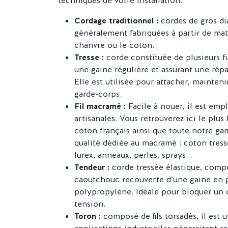
techniques de votre installation.
Cordage traditionnel :
cordes de gros di
généralement fabriquées à partir de ma
chanvre ou le coton.
Tresse :
corde constituée de plusieurs f
une gaine régulière et assurant une rép
Elle est utilisée pour attacher, mainteni
garde-corps.
Fil macramé :
Facile à nouer, il est emp
artisanales. Vous retrouverez ici le plus
coton français ainsi que toute notre gam
qualité dédiée au macramé : coton tressé
lurex, anneaux, perles, sprays...
Tendeur :
corde tressée élastique, com
caoutchouc recouverte d’une gaine en 
polypropylène. Idéale pour bloquer un 
tension.
Toron :
composé de fils torsadés, il est u