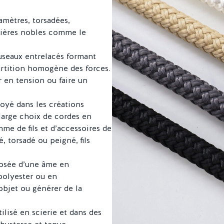
amètres, torsadées,
tières nobles comme le
useaux entrelacés formant
artition homogène des forces.
r en tension ou faire un
loyé dans les créations
 large choix de cordes en
me de fils et d’accessoires de
, torsadé ou peigné, fils
posée d’une âme en
polyester ou en
objet ou générer de la
tilisé en scierie et dans des