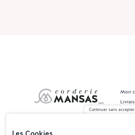
Mon 
Livrai
Continuer sans accepter
Retou
05 61 39 29 60
CGV
Du lundi au vendredi :
Nous 
Les Cookies