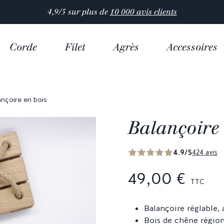
4,9/5 sur plus de
10 000 avis clients
Corde
Filet
Agrès
Accessoires
ançoire en bois
Balançoire 
4.9/5
424 avis
49,00 €
TTC
Balançoire réglable, 
Bois de chêne région