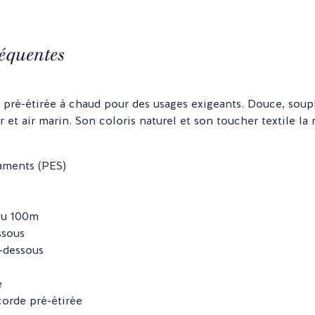
équentes
 pré-étirée à chaud pour des usages exigeants. Douce, souple
er et air marin. Son coloris naturel et son toucher textile l
laments (PES)
ou 100m
ssous
i-dessous
e
 corde pré-étirée