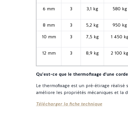
6 mm
3
3,1 kg
580 kg
8 mm
3
5,2 kg
950 kg
10 mm
3
7,5 kg
1 450 k
12 mm
3
8,9 kg
2 100 k
Qu'est-ce que le thermofixage d'une corde
Le thermofixage est un pré-étirage réalisé
améliore les propriétés mécaniques et la d
Télécharger la fiche technique