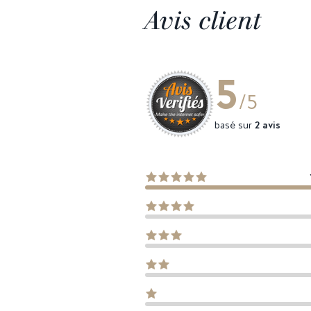
Avis client
5
/5
basé sur
2 avis