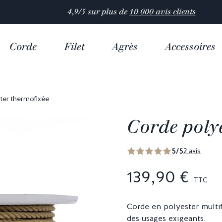
4,9/5 sur plus de
10 000 avis clients
Corde
Filet
Agrès
Accessoires
ter thermofixée
Corde poly
5/5
2 avis
139,90 €
TTC
Corde en polyester multif
des usages exigeants.