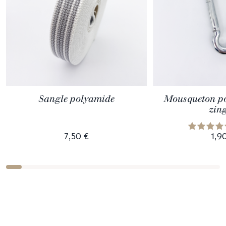
Sangle polyamide
Mousqueton po
zin
7,50 €
1,9