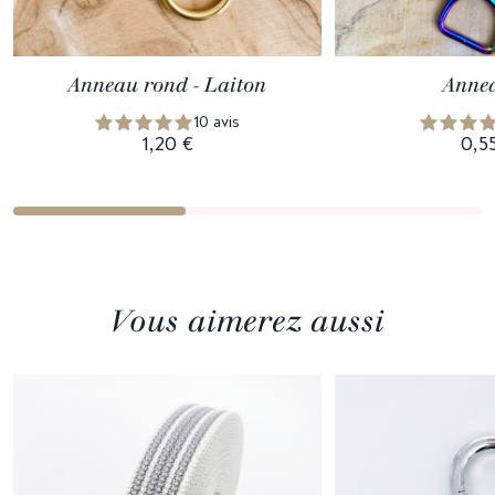
Anneau rond - Laiton
Anne
10 avis
1,20 €
0,5
Vous aimerez aussi