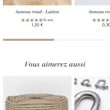
Anneau rond - Laiton
Anneau ron
10 avis
1,20 €
0,3
Vous aimerez aussi