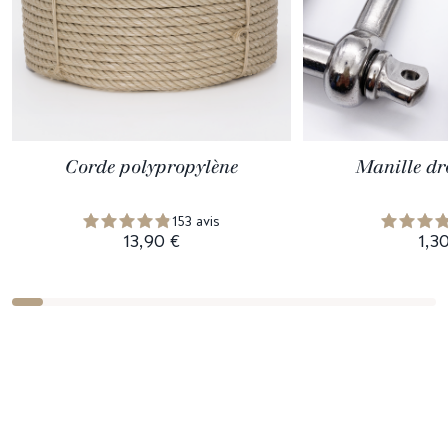
Corde polypropylène
Manille dro
153 avis
13,90 €
1,3