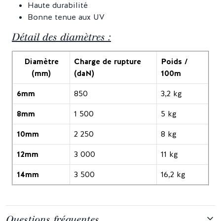
Haute durabilité
Bonne tenue aux UV
Détail des diamètres :
Diamètre
Charge de rupture
Poids /
(mm)
(daN)
100m
6mm
850
3,2 kg
8mm
1 500
5 kg
10mm
2 250
8 kg
12mm
3 000
11 kg
14mm
3 500
16,2 kg
Questions fréquentes