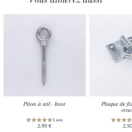
Piton à œil - Inox
Plaque de fi
croc
5 avis
2,95 €
2,5