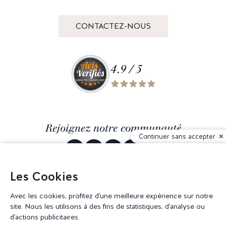
CONTACTEZ-NOUS
4.9 / 5
Rejoignez notre communauté
Continuer sans accepter
Les Cookies
Avec les cookies, profitez d'une meilleure expérience sur notre
© 2026 Corderie Mansas -
Agence web Creabilis
-
Gestion des cookies
site. Nous les utilisons à des fins de statistiques, d'analyse ou
d'actions publicitaires.