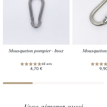
Mousqueton pompier - Inox
Mousqueton 
68 avis
4,70 €
9,9
Vous aimerez aussi