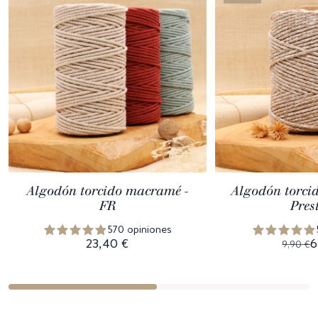
Algodón torcido macramé -
Algodón torci
FR
Pres
570 opiniones
23,40 €
6
9,90 €