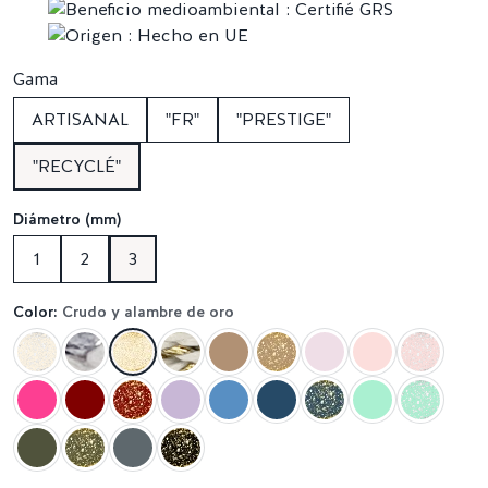
Gama
ARTISANAL
"FR"
"PRESTIGE"
"RECYCLÉ"
Diámetro (mm)
1
2
3
Color:
Crudo y alambre de oro