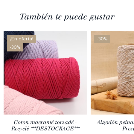
También te puede gustar
¡En oferta!
-30%
-30%
Coton macramé torsadé -
Algodón peina
Recyclé ***DESTOCKAGE***
Pres