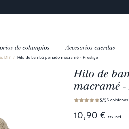
Satisfacción valorada con 4,9/5 en
mas de 10 000 reseñas
orios de columpios
Accesorios cuerdas
, DIY
Hilo de bambú peinado macramé - Prestige
Hilo de ba
macramé - 
5/5
5 opiniones
10,90 €
tax incl.