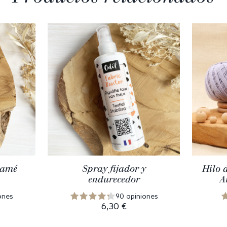
ramé
Spray fijador y
Hilo 
endurecedor
A
ones
90 opiniones
6,30 €