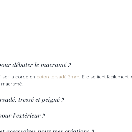
 pour débuter le macramé ?
liser la corde en
coton torsadé 3mm
. Elle se tient facilement
s macramé.
rsadé, tressé et peigné ?
pour l'extérieur ?
 et accessoires pour mes créations ?