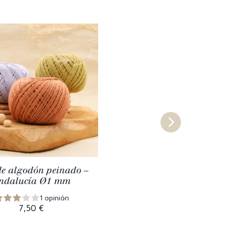
de algodón peinado –
ndalucía Ø1 mm
1 opinión
7,50 €