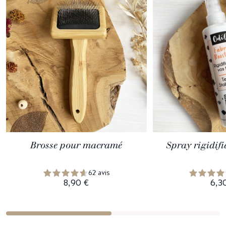
Brosse pour macramé
Spray rigidif
62 avis
8,90 €
6,3