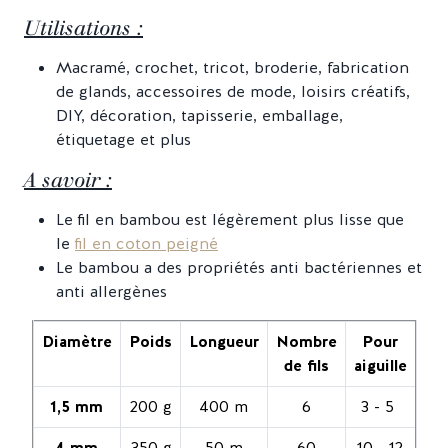
Utilisations :
Macramé, crochet, tricot, broderie, fabrication
de glands, accessoires de mode, loisirs créatifs,
DIY, décoration, tapisserie, emballage,
étiquetage et plus
A savoir :
Le fil en bambou est légèrement plus lisse que
le
fil en coton peigné
Le bambou a des propriétés anti bactériennes et
anti allergènes
Diamètre
Poids
Longueur
Nombre
Pour
de fils
aiguille
1,5 mm
200 g
400 m
6
3 - 5
4 mm
350 g
50 m
60
10 - 12