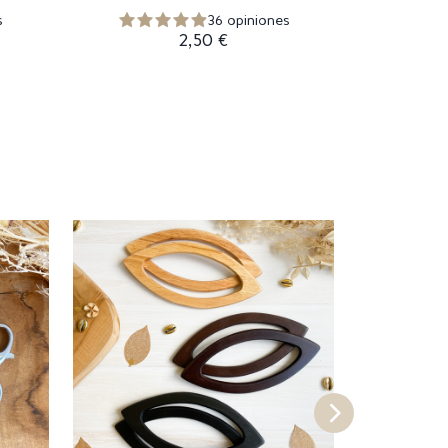
s
36 opiniones
2,50 €
¡En ofert
-30%