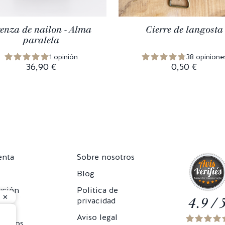
enza de nailon - Alma
Cierre de langosta
paralela
1 opinión
38 opinione
36,90 €
0,50 €
enta
Sobre nosotros
s
Blog
ución
Politica de
4.9 / 
privacidad
Aviso legal
ctenos