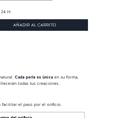
24 H.
AÑADIR AL CARRITO
natural.
Cada perla es única
en su forma,
llecerán todas tus creaciones.
acilitar el paso por el orificio.
etro del orificio