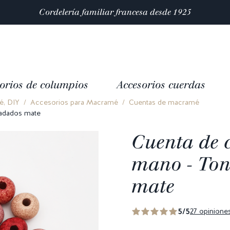
Satisfacción valorada con 4,9/5 en
mas de 10 000 reseñas
orios de columpios
Accesorios cuerdas
, DIY
Accesorios para Macramé
Cuentas de macramé
radados mate
Cuenta de 
mano - Ton
mate
5/5
27 opinione