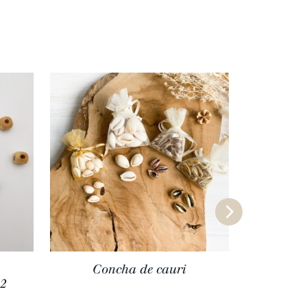
Concha de cauri
Cuenta
12