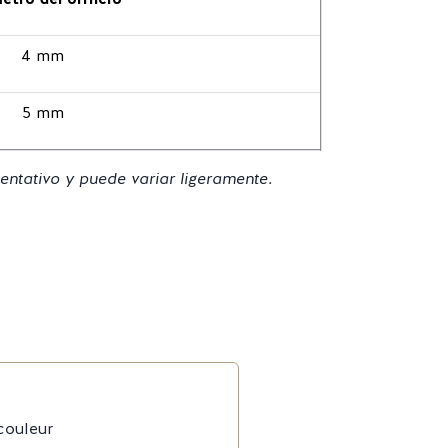
4 mm
5 mm
ientativo y puede variar ligeramente.
 couleur