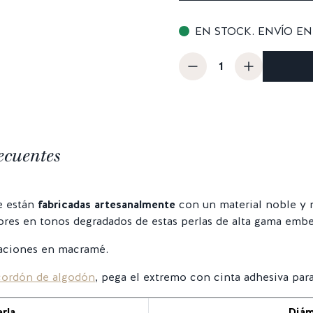
EN STOCK. ENVÍO EN 
ecuentes
e están
fabricadas artesanalmente
con un material noble y 
ores en tonos degradados de estas perlas de alta gama embe
eaciones en macramé.
cordón de algodón
, pega el extremo con cinta adhesiva para f
rla
Diám