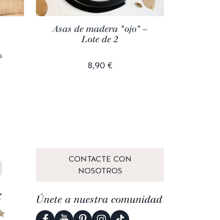
Asas de madera "ojo" –
Coton m
Lote de 2
FR **
s
8,90 €
2
CONTACTE CON
NOSOTROS
5
Únete a nuestra comunidad