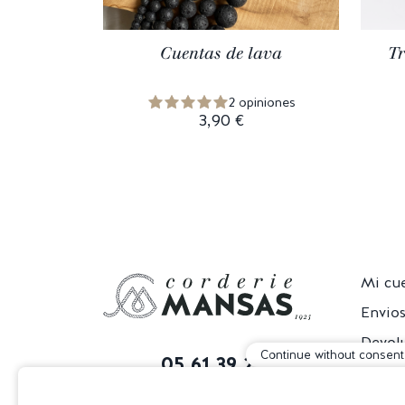
Cuentas de lava
Tr
2 opiniones
3,90 €
Mi cu
Envio
Devol
Continue without consent
05 61 39 29 60
T&Cs
De Lunes a Viernes
Contá