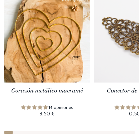
Corazón metálico macramé
Conector de
14 opiniones
3,50 €
0,5