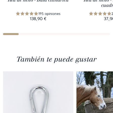
cuad
195 opiniones
138,90 €
37,9
También te puede gustar