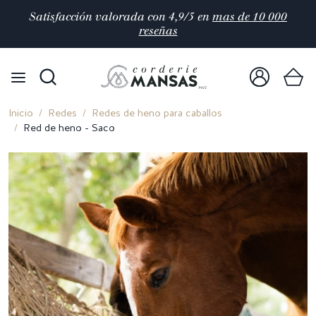
Satisfacción valorada con 4,9/5 en
mas de 10 000
reseñas
Inicio
Redes
Redes de heno para caballos
Red de heno - Saco