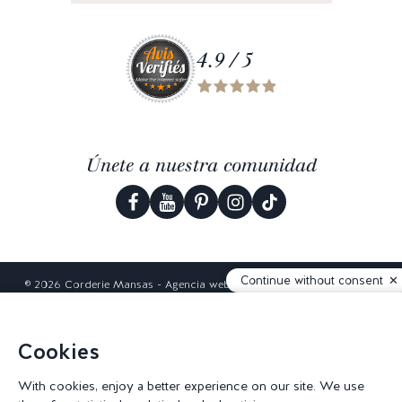
4.9 / 5
Únete a nuestra comunidad
Continue without consent
© 2026 Corderie Mansas -
Agencia web Creabilis
-
Configuración de
cookies
Cookies
With cookies, enjoy a better experience on our site. We use