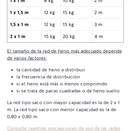
1 x 1 m
8 kg
10 kg
2 m
1 x 1,5 m
12 kg
15 kg
2 m
1,5 x 1 m
12 kg
15 kg
3 m
2 x 1 m
15 kg
20 kg
4 m
El tamaño de la red de heno más adecuado depende
de varios factores:
la cantidad de heno a distribuir
la frecuencia de distribución
si el heno está más o menos comprimido
si se trata de pacas cuadradas o de heno suelto
La red tipo saco con mayor capacidad es la de 2 x 1
m. La red tipo saco con menor capacidad es la de
0,80 x 0,80 m.
Consulte nuestras precauciones de uso de las redes