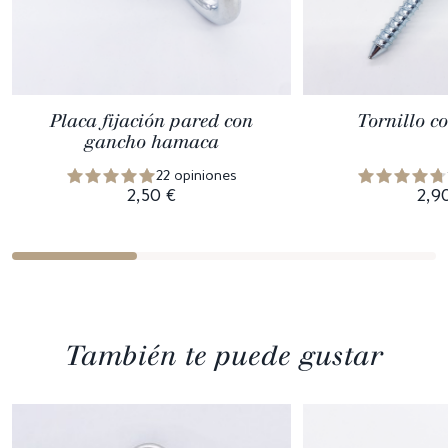
Placa fijación pared con
Tornillo c
gancho hamaca
22 opiniones
2,50 €
2,9
También te puede gustar