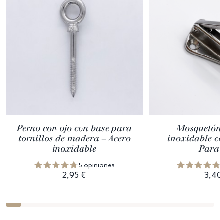
Perno con ojo con base para
Mosquetón
tornillos de madera – Acero
inoxidable c
inoxidable
Para
5 opiniones
2,95 €
3,4