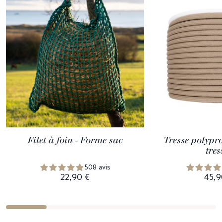
Filet à foin - Forme sac
Tresse polypr
tres
508 avis
22,90 €
45,9