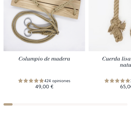
Columpio de madera
Cuerda lis
natu
424 opiniones
49,00 €
65,0