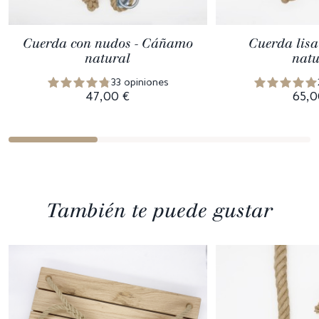
Cuerda con nudos - Cáñamo
Cuerda lis
natural
natu
33 opiniones
47,00 €
65,0
También te puede gustar