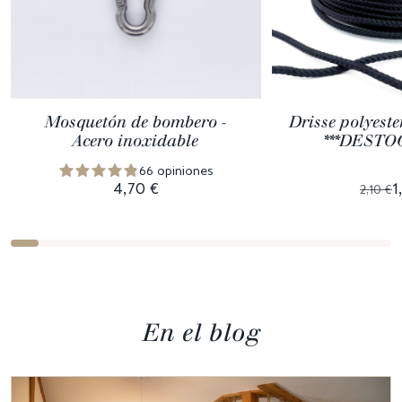
Mosquetón de bombero -
Drisse polyeste
Acero inoxidable
***DESTO
66 opiniones
4,70 €
1
2,10 €
En el blog