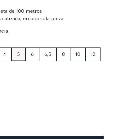
eta de 100 metros
onalizada, en una sola pieza
4
5
6
6,5
8
10
12