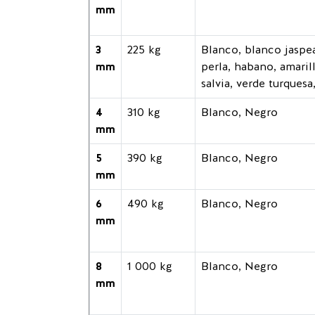
mm
3
225 kg
Blanco, blanco jaspea
mm
perla, habano, amaril
salvia, verde turquesa,
4
310 kg
Blanco, Negro
mm
5
390 kg
Blanco, Negro
mm
6
490 kg
Blanco, Negro
mm
8
1 000 kg
Blanco, Negro
mm