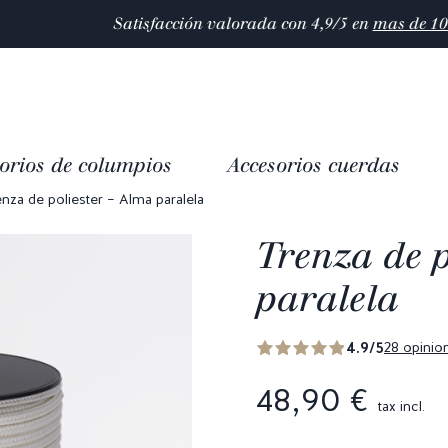
Satisfacción valorada con 4,9/5 en
mas de 10 000 reseñas
orios de columpios
Accesorios cuerdas
enza de poliester – Alma paralela
Trenza de p
paralela
4.9/5
28 opinio
48,90 €
tax incl.