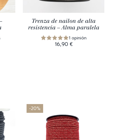
–
Trenza de nailon de alta
a
resistencia – Alma paralela
s
1 opinión
16,90 €
-20%