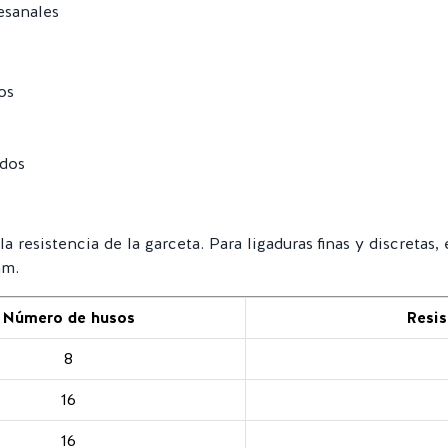
esanales
os
edos
 resistencia de la garceta. Para ligaduras finas y discretas,
mm.
Número de husos
Resis
8
16
16