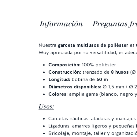
Información
Preguntas fr
Nuestra
garceta multiusos de poliéster
es 
Muy apreciada por su versatilidad, es adec
Composición:
100% poliéster
Construcción:
trenzado de
8 husos
(Ø 
Longitud:
bobina de
50 m
Diámetros disponibles:
Ø 1,5 mm / Ø 
Colores:
amplia gama (blanco, negro y
Usos:
Garcetas náuticas, ataduras y marcajes
Ligaduras, amarres ligeros y pequeñas 
Bricolaje, montaje, taller y organizaci