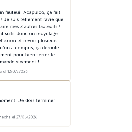
un fauteuil Acapulco, ça fait
! Je suis tellement ravie que
re mes 3 autres fauteuils !
nt suffit donc un recyclage
flexion et revoir plusieurs
qu’on a compris, ça déroule
lement pour bien serrer le
ommande vivement !
a el 12/07/2026
moment; Je dois terminer
 hecha el 27/06/2026