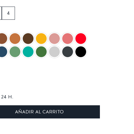
4
24 H.
AÑADIR AL CARRITO