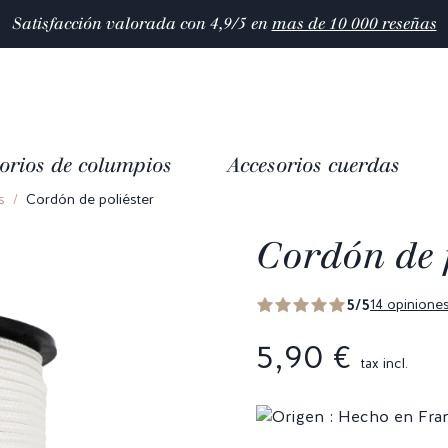
Satisfacción valorada con 4,9/5 en
mas de 10 000 reseñas
orios de columpios
Accesorios cuerdas
s
Cordón de poliéster
Cordón de p
5/5
14 opinione
5,90 €
tax incl.