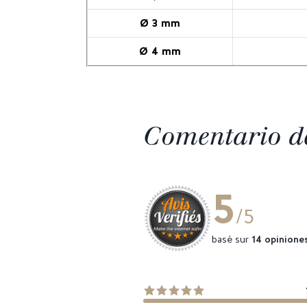
Ø 3 mm
Ø 4 mm
Comentario de
5
/5
basé sur
14 opinione