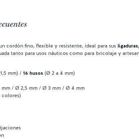
ecuentes
un cordón fino, flexible y resistente, ideal para sus
ligaduras
uada tanto para usos náuticos como para bricolaje y artesan
1,5 mm) /
16 husos
(Ø 2 a 4 mm)
2 mm / Ø 2,5 mm / Ø 3 mm / Ø 4 mm
 colores)
fijaciones
ón