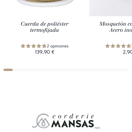
Cuerda de poliéster
Mosquetón co
termofijada
Acero in
2 opiniones
139,90 €
2,9