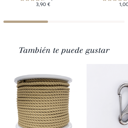
3,90 €
1,0
También te puede gustar