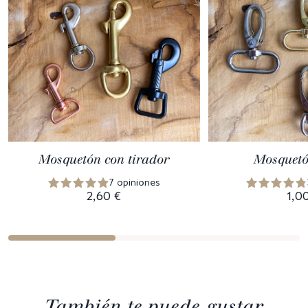
Mosquetón con tirador
Mosquetó
7 opiniones
2,60 €
1,0
También te puede gustar