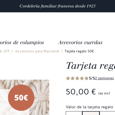
Satisfacción valorada con 4,9/5 en
mas de 10 000 reseñas
orios de columpios
Accesorios cuerdas
, DIY
Accesorios para Macramé
Tarjeta regalo 50€
Tarjeta reg
5/5
2 opiniones
50,00 €
tax incl.
Valor de la tarjeta regalo