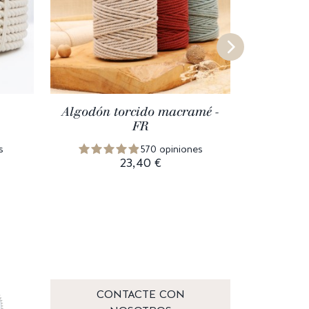
Algodón torcido macramé -
Cuer
FR
s
570 opiniones
23,40 €
CONTACTE CON