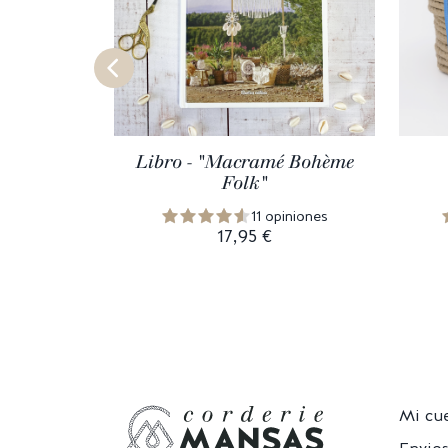
Libro - "Macramé Bohème
Folk"
11 opiniones
17,95 €
Mi cu