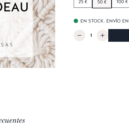
25 €
100 €
50 €
EN STOCK. ENVÍO EN 
ecuentes