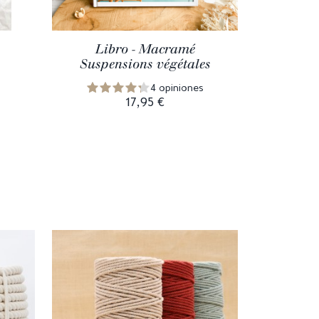
Libro - Macramé
Tarj
Suspensions végétales
s
4 opiniones
17,95 €