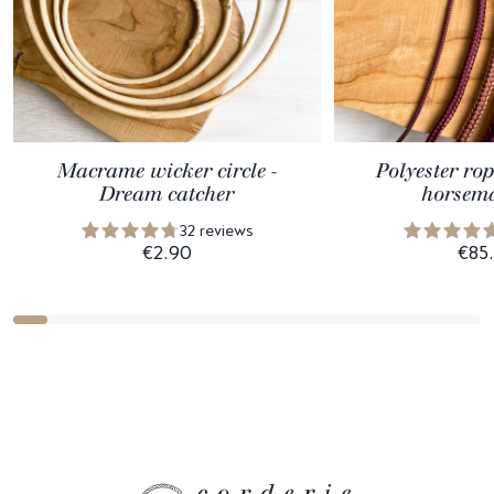
Macrame wicker circle -
Polyester ro
Dream catcher
horsem
32 reviews
€2.90
€85