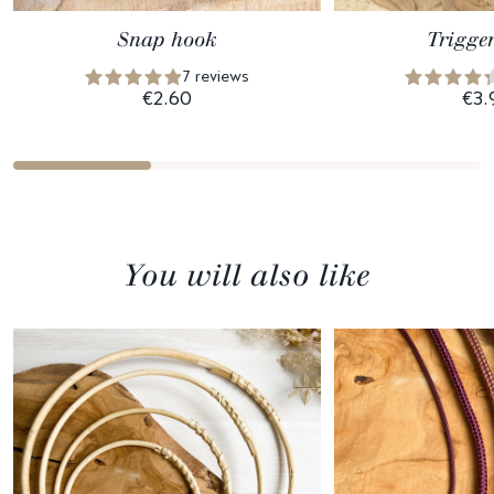
Snap hook
Trigge
7 reviews
€2.60
€3.
You will also like