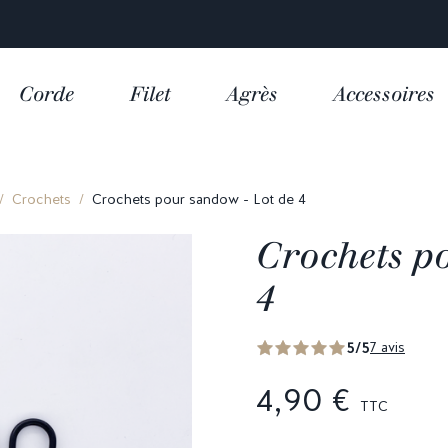
4,9/5 sur plus de
10 000 avis clients
Corde
Filet
Agrès
Accessoires
Crochets
Crochets pour sandow - Lot de 4
Crochets p
4
5/5
7 avis
4,90 €
TTC