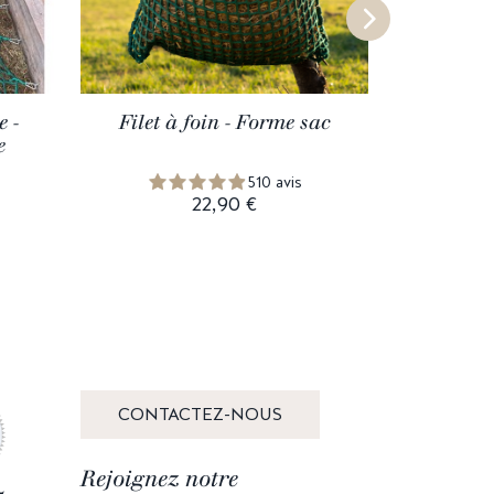
e -
Filet à foin - Forme sac
Voile 
e
510 avis
22,90 €
CONTACTEZ-NOUS
Rejoignez notre