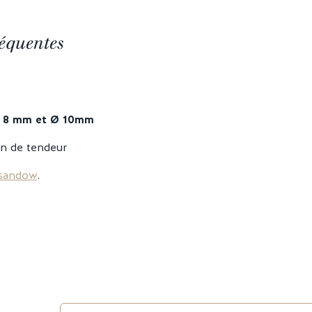
équentes
 8 mm et Ø 10mm
ion de tendeur
 sandow
.