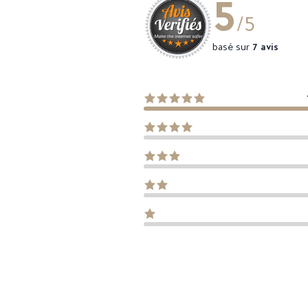
5
/5
basé sur
7 avis