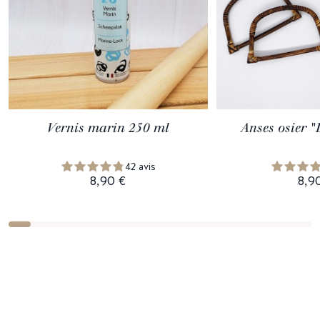
Vernis marin 250 ml
Anses osier "
42 avis
8,90 €
8,9