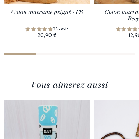
Coton macramé peigné - FR
Coton macram
Recy
326 avis
20,90 €
12,9
Vous aimerez aussi