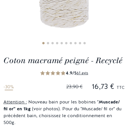
Coton macramé peigné - Recyclé
4.9/5
61 avis
16,73 €
23,90 €
-30%
TTC
Attention :
Nouveau bain pour les bobines "
Muscade/
fil or" en 1kg
(voir photos). Pour du "Muscade/ fil or" du
précédent bain, choisissez le conditionnement en
500g.