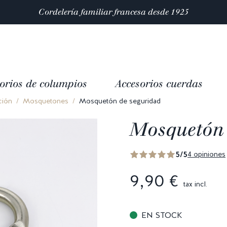
Satisfacción valorada con 4,9/5 en
mas de 10 000 reseñas
orios de columpios
Accesorios cuerdas
ción
Mosquetones
Mosquetón de seguridad
Mosquetón 
5/5
4 opiniones
9,90 €
tax incl.
EN STOCK