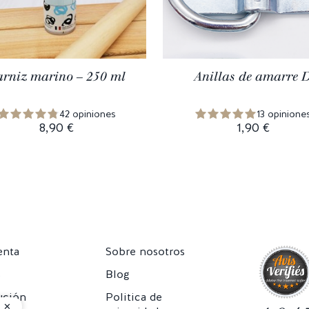
rniz marino – 250 ml
Anillas de amarre 
42 opiniones
13 opinione
8,90 €
1,90 €
enta
Sobre nosotros
s
Blog
ución
Politica de