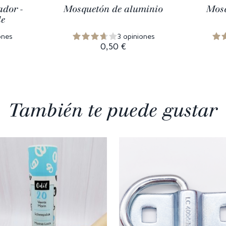
dor -
Mosquetón de aluminio
Mosq
le
ones
3 opiniones
0,50 €
También te puede gustar