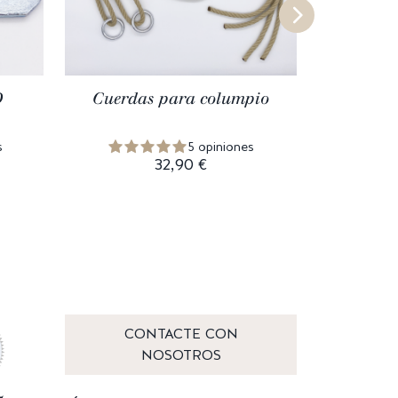
D
Cuerdas para columpio
Anilla
s
5 opiniones
32,90 €
CONTACTE CON
NOSOTROS