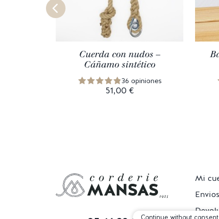
Cuerda con nudos –
Ba
Cáñamo sintético
36 opiniones
51,00 €
Mi cu
Envio
Devol
Continue without consent