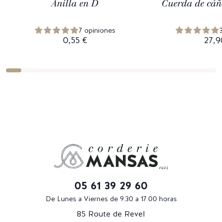
Anilla en D
Cuerda de cáñ
7 opiniones
0,55 €
27,9
05 61 39 29 60
De Lunes a Viernes de 9.30 a 17.00 horas
85 Route de Revel