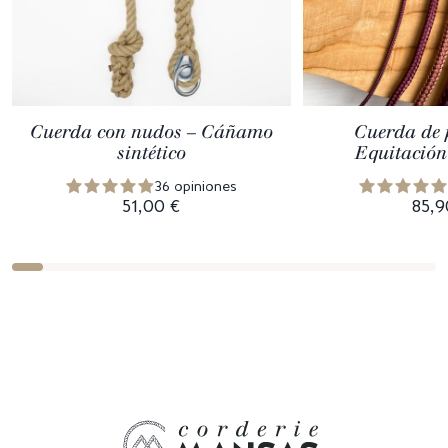
Cuerda con nudos – Cáñamo
Cuerda de p
sintético
Equitación
36 opiniones
51,00 €
85,9