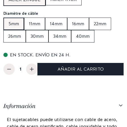
Diamètre de câble
5mm
11mm
14mm
16mm
22mm
26mm
30mm
34mm
40mm
EN STOCK. ENVÍO EN 24 H.
AÑADIR AL CARRITO
Información
El sujetacables puede utilizarse con cable de acero,
cable de acero plastificado, cable inoxidable y todo