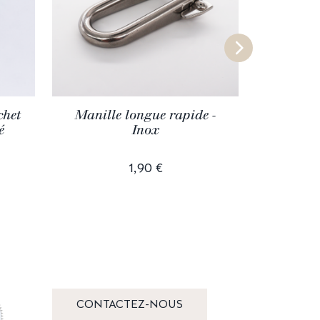
chet
Manille longue rapide -
Pontet 
é
Inox
1,90 €
CONTACTEZ-NOUS