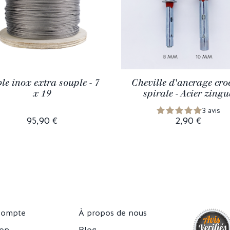
le inox extra souple - 7
Cheville d'ancrage cro
x 19
spirale - Acier zingu
3 avis
95,90 €
2,90 €
compte
À propos de nous
son
Blog