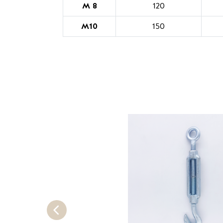
M 8
120
M10
150