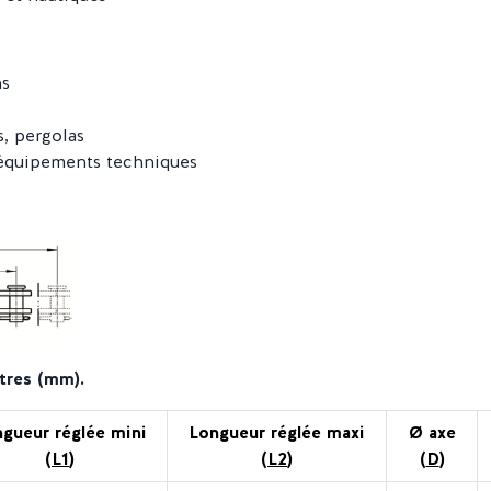
ns
s, pergolas
 équipements techniques
tres (mm).
gueur réglée mini
Longueur réglée maxi
Ø axe
(
L1
)
(
L2
)
(
D
)