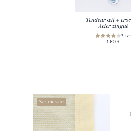
Tendeur œil + croc
Acier zingué
7 avi
1,80 €
Sur-mesure