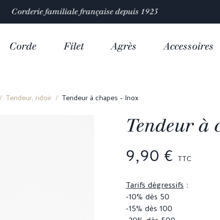
4,9/5 sur plus de
10 000 avis clients
Corde
Filet
Agrès
Accessoires
Tendeur, ridoir
Tendeur à chapes - Inox
Tendeur à 
9,90 €
TTC
Tarifs dégressifs
:
-10% dès 50
-15% dès 100