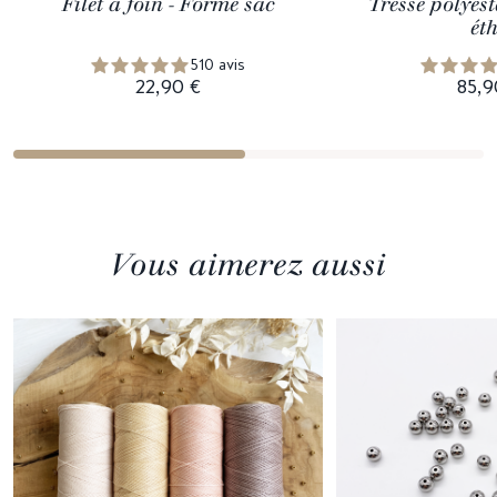
Filet à foin - Forme sac
Tresse polyest
ét
510 avis
22,90 €
85,9
Vous aimerez aussi