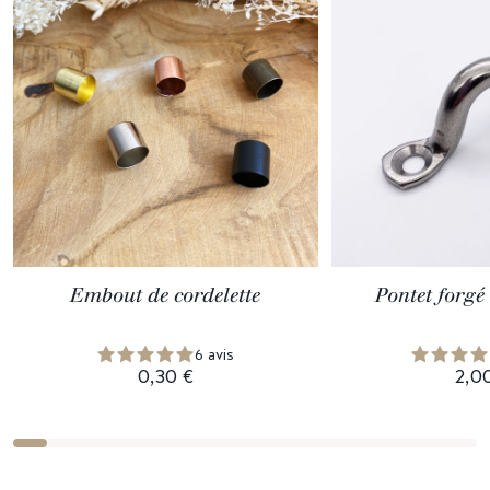
Embout de cordelette
Pontet forgé
6 avis
0,30 €
2,0