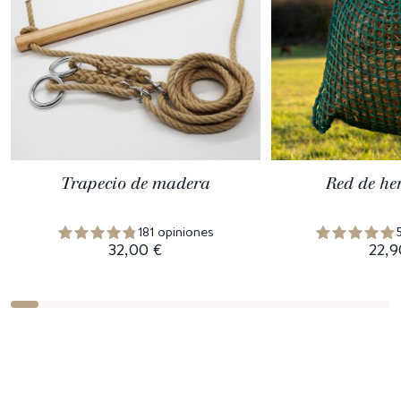
Trapecio de madera
Red de he
181 opiniones
32,00 €
22,9