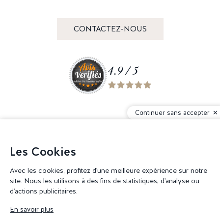
CONTACTEZ-NOUS
4.9 / 5
Continuer sans accepter
Rejoignez notre communauté
Les Cookies
Avec les cookies, profitez d'une meilleure expérience sur notre
site. Nous les utilisons à des fins de statistiques, d'analyse ou
d'actions publicitaires.
© 2026 Corderie Mansas -
Agence web Creabilis
-
Gestion des cookies
En savoir plus