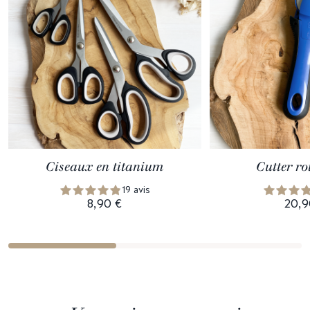
Ciseaux en titanium
Cutter ro
19 avis
8,90 €
20,9