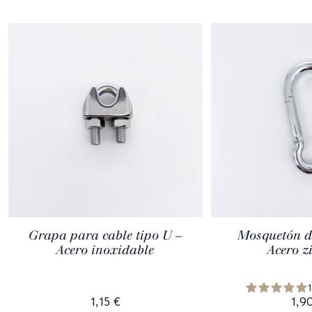
Grapa para cable tipo U –
Mosquetón d
Acero inoxidable
Acero z
1,15 €
1,9