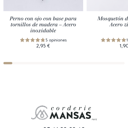
Perno con ojo con base para
Mosquetón d
tornillos de madera – Acero
Acero z
inoxidable
5 opiniones
2,95 €
1,9