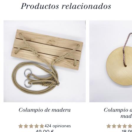
Productos relacionados
Columpio de madera
Columpio d
mad
424 opiniones
49,00 €
18,9