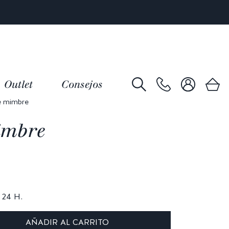
Outlet
Consejos
e mimbre
imbre
24 H.
AÑADIR AL CARRITO