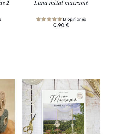
de 2
Luna metal macramé
Anses d
s
13 opiniones
0,90 €