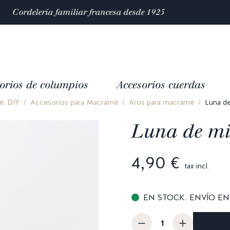
Satisfacción valorada con 4,9/5 en
mas de 10 000 reseñas
orios de columpios
Accesorios cuerdas
, DIY
Accesorios para Macramé
Aros para macramé
Luna d
Luna de m
4,90 €
tax incl.
EN STOCK. ENVÍO EN 