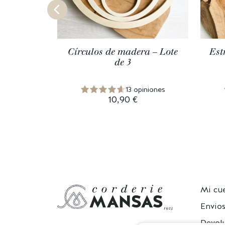
Círculos de madera – Lote
Est
de 3
13 opiniones
10,90 €
Mi cu
Envio
Devol