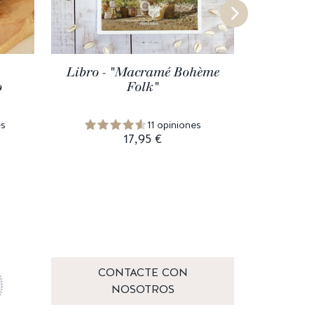
Libro - "Macramé Bohème
Encan
o
Folk"
es
11 opiniones
17,95 €
CONTACTE CON
NOSOTROS