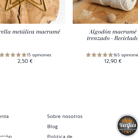
rella metálica macramé
Algodón macramé
trenzado - Reciclad
15 opiniones
165 opinion
2,50 €
12,90 €
enta
Sobre nosotros
s
Blog
ución
Politica de