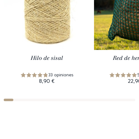
Hilo de sisal
Red de he
33 opiniones
8,90 €
22,9