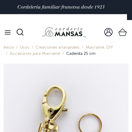
Satisfacción valorada con 4,9/5 en
mas de 10 000
reseñas
Inicio
Usos
Creaciones artesanales
Macramé, DIY
Accesorios para Macramé
Cadenita 25 cm